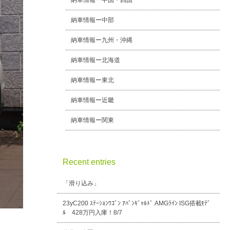
納車情報ー中国・四国
納車情報ー中部
納車情報ー九州・沖縄
納車情報ー北海道
納車情報ー東北
納車情報ー近畿
納車情報ー関東
Recent entries
「滑り込み」
23yC200 ｽﾃｰｼｮﾝﾜｺﾞﾝ ｱﾊﾞﾝｷﾞｬﾙﾄﾞ AMGﾗｲﾝ ISG搭載ﾓﾃﾞ
ﾙ 428万円入庫！8/7