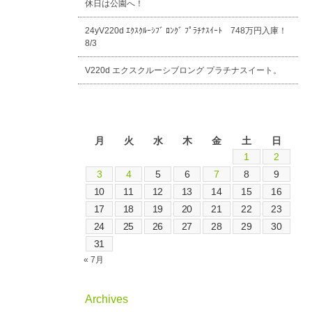
休日は公園へ！
24yV220d ｴｸｽｸﾙｰｼﾌﾞ ﾛﾝｸﾞ ﾌﾟﾗﾁﾅｽｲｰﾄ 748万円入庫！
8/3
V220d エクスクルーシブロング プラチナスイート。
2026年8月
月
火
水
木
金
土
日
1
2
3
4
5
6
7
8
9
10
11
12
13
14
15
16
17
18
19
20
21
22
23
24
25
26
27
28
29
30
31
« 7月
Archives