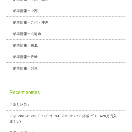
納車情報ー中部
納車情報ー九州・沖縄
納車情報ー北海道
納車情報ー東北
納車情報ー近畿
納車情報ー関東
Recent entries
「滑り込み」
23yC200 ｽﾃｰｼｮﾝﾜｺﾞﾝ ｱﾊﾞﾝｷﾞｬﾙﾄﾞ AMGﾗｲﾝ ISG搭載ﾓﾃﾞﾙ 428万円入
庫！8/7