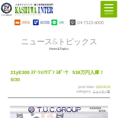
04-7123-6000
STOCK
ACCESS
LINE
在庫車両情報
保証&サービス
ニュース&トピックス
パーツリスト
TUCとは？
News&Topics
店舗情報
地図
全国納車
特別作業
21yE300 ｽﾃｰｼｮﾝﾜｺﾞﾝ ｽﾎﾟｰﾂ 538万円入庫！
5/30
注文販売
自動車保険
post date:
2025.05.30
category:
ニュース一覧
柏インター買取事業部
スタッフ紹介
リクルート
お問い合わせ
会社概要
個人情報保護方針