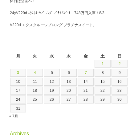
休日は公園へ！
24yV220d ｴｸｽｸﾙｰｼﾌﾞ ﾛﾝｸﾞ ﾌﾟﾗﾁﾅｽｲｰﾄ 748万円入庫！8/3
V220d エクスクルーシブロング プラチナスイート。
2026年8月
月
火
水
木
金
土
日
1
2
3
4
5
6
7
8
9
10
11
12
13
14
15
16
17
18
19
20
21
22
23
24
25
26
27
28
29
30
31
« 7月
Archives