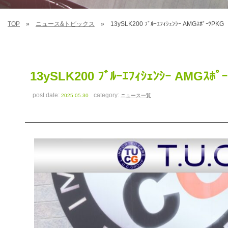
TOP
ニュース&トピックス
13ySLK200 ﾌﾞﾙｰｴﾌｨｼｪﾝｼｰ AMGｽﾎﾟｰﾂ
13ySLK200 ﾌﾞﾙｰｴﾌｨｼｪﾝｼｰ AMG
post date:
category:
2025.05.30
ニュース一覧