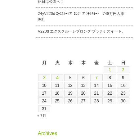
休日は公園へ！
24yV220d ｴｸｽｸﾙｰｼﾌﾞ ﾛﾝｸﾞ ﾌﾟﾗﾁﾅｽｲｰﾄ 748万円入庫！
8/3
V220d エクスクルーシブロング プラチナスイート。
2026年8月
月
火
水
木
金
土
日
1
2
3
4
5
6
7
8
9
10
11
12
13
14
15
16
17
18
19
20
21
22
23
24
25
26
27
28
29
30
31
« 7月
Archives