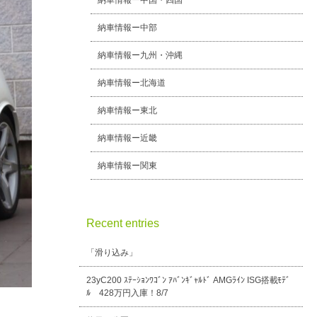
納車情報ー中国・四国
納車情報ー中部
納車情報ー九州・沖縄
納車情報ー北海道
納車情報ー東北
納車情報ー近畿
納車情報ー関東
Recent entries
「滑り込み」
23yC200 ｽﾃｰｼｮﾝﾜｺﾞﾝ ｱﾊﾞﾝｷﾞｬﾙﾄﾞ AMGﾗｲﾝ ISG搭載ﾓﾃﾞ
ﾙ 428万円入庫！8/7