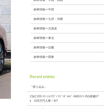
納車情報ー中国・四国
納車情報ー中部
納車情報ー九州・沖縄
納車情報ー北海道
納車情報ー東北
納車情報ー近畿
納車情報ー関東
Recent entries
「滑り込み」
23yC200 ｽﾃｰｼｮﾝﾜｺﾞﾝ ｱﾊﾞﾝｷﾞｬﾙﾄﾞ AMGﾗｲﾝ ISG搭載ﾓﾃﾞ
ﾙ 428万円入庫！8/7