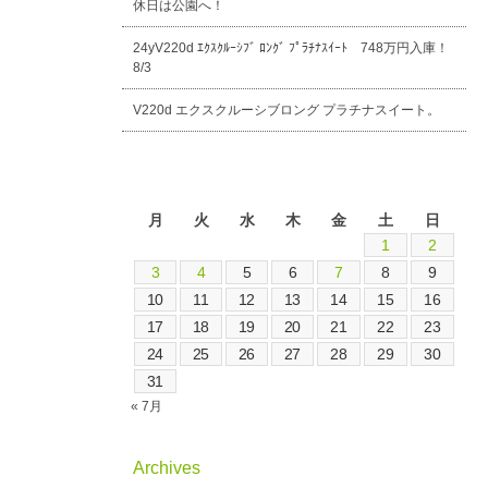
休日は公園へ！
24yV220d ｴｸｽｸﾙｰｼﾌﾞ ﾛﾝｸﾞ ﾌﾟﾗﾁﾅｽｲｰﾄ 748万円入庫！
8/3
V220d エクスクルーシブロング プラチナスイート。
2026年8月
月
火
水
木
金
土
日
1
2
3
4
5
6
7
8
9
10
11
12
13
14
15
16
17
18
19
20
21
22
23
24
25
26
27
28
29
30
31
« 7月
Archives