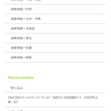
納車情報ー中部
納車情報ー九州・沖縄
納車情報ー北海道
納車情報ー東北
納車情報ー近畿
納車情報ー関東
Recent entries
「滑り込み」
23yC200 ｽﾃｰｼｮﾝﾜｺﾞﾝ ｱﾊﾞﾝｷﾞｬﾙﾄﾞ AMGﾗｲﾝ ISG搭載ﾓﾃﾞﾙ 428万円入
庫！8/7