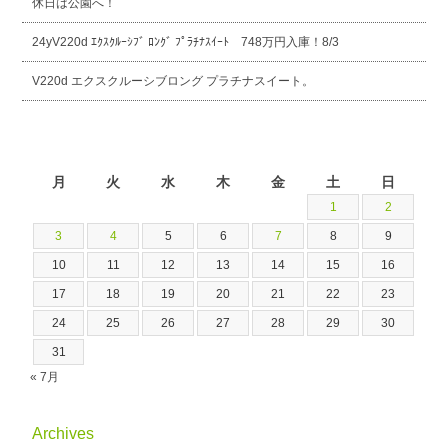
休日は公園へ！
24yV220d ｴｸｽｸﾙｰｼﾌﾞ ﾛﾝｸﾞ ﾌﾟﾗﾁﾅｽｲｰﾄ 748万円入庫！8/3
V220d エクスクルーシブロング プラチナスイート。
2026年8月
月
火
水
木
金
土
日
1
2
3
4
5
6
7
8
9
10
11
12
13
14
15
16
17
18
19
20
21
22
23
24
25
26
27
28
29
30
31
« 7月
Archives