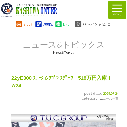
04-7123-6000
STOCK
ACCESS
LINE
在庫車両情報
保証&サービス
ニュース&トピックス
パーツリスト
TUCとは？
News&Topics
店舗情報
地図
全国納車
特別作業
22yE300 ｽﾃｰｼｮﾝﾜｺﾞﾝ ｽﾎﾟｰﾂ 518万円入庫！
7/24
注文販売
自動車保険
post date:
2025.07.24
category:
ニュース一覧
柏インター買取事業部
スタッフ紹介
リクルート
お問い合わせ
会社概要
個人情報保護方針