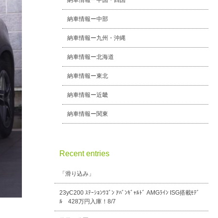
納車情報ー中国・四国
納車情報ー中部
納車情報ー九州・沖縄
納車情報ー北海道
納車情報ー東北
納車情報ー近畿
納車情報ー関東
Recent entries
「滑り込み」
23yC200 ｽﾃｰｼｮﾝﾜｺﾞﾝ ｱﾊﾞﾝｷﾞｬﾙﾄﾞ AMGﾗｲﾝ ISG搭載ﾓﾃﾞ
ﾙ 428万円入庫！8/7