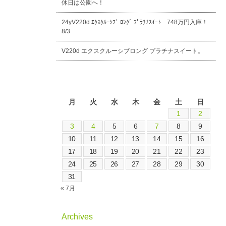
休日は公園へ！
24yV220d ｴｸｽｸﾙｰｼﾌﾞ ﾛﾝｸﾞ ﾌﾟﾗﾁﾅｽｲｰﾄ 748万円入庫！
8/3
V220d エクスクルーシブロング プラチナスイート。
2026年8月
月
火
水
木
金
土
日
1
2
3
4
5
6
7
8
9
10
11
12
13
14
15
16
17
18
19
20
21
22
23
24
25
26
27
28
29
30
31
« 7月
Archives