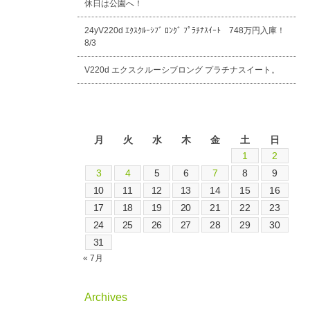
休日は公園へ！
24yV220d ｴｸｽｸﾙｰｼﾌﾞ ﾛﾝｸﾞ ﾌﾟﾗﾁﾅｽｲｰﾄ 748万円入庫！
8/3
V220d エクスクルーシブロング プラチナスイート。
2026年8月
月
火
水
木
金
土
日
1
2
3
4
5
6
7
8
9
10
11
12
13
14
15
16
17
18
19
20
21
22
23
24
25
26
27
28
29
30
31
« 7月
Archives