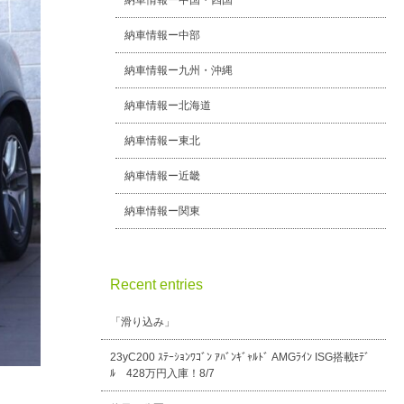
納車情報ー中国・四国
納車情報ー中部
納車情報ー九州・沖縄
納車情報ー北海道
納車情報ー東北
納車情報ー近畿
納車情報ー関東
Recent entries
「滑り込み」
23yC200 ｽﾃｰｼｮﾝﾜｺﾞﾝ ｱﾊﾞﾝｷﾞｬﾙﾄﾞ AMGﾗｲﾝ ISG搭載ﾓﾃﾞ
ﾙ 428万円入庫！8/7