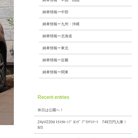
納車情報ー中国・四国
納車情報ー中部
納車情報ー九州・沖縄
納車情報ー北海道
納車情報ー東北
納車情報ー近畿
納車情報ー関東
Recent entries
休日は公園へ！
24yV220d ｴｸｽｸﾙｰｼﾌﾞ ﾛﾝｸﾞ ﾌﾟﾗﾁﾅｽｲｰﾄ 748万円入庫！
8/3