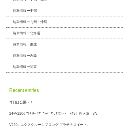
納車情報ー中部
納車情報ー九州・沖縄
納車情報ー北海道
納車情報ー東北
納車情報ー近畿
納車情報ー関東
Recent entries
休日は公園へ！
24yV220d ｴｸｽｸﾙｰｼﾌﾞ ﾛﾝｸﾞ ﾌﾟﾗﾁﾅｽｲｰﾄ 748万円入庫！8/3
V220d エクスクルーシブロング プラチナスイート。