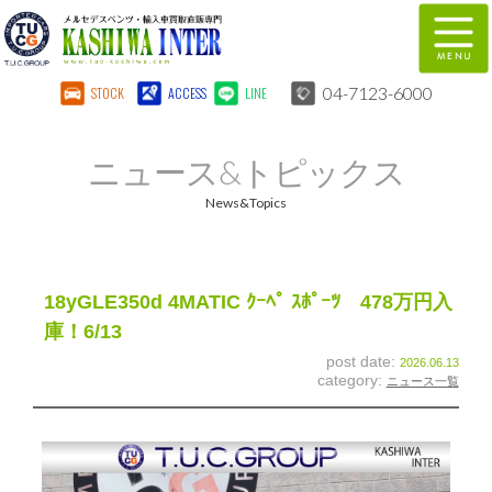
04-7123-6000
STOCK
ACCESS
LINE
在庫車両情報
保証&サービス
ニュース&トピックス
パーツリスト
TUCとは？
News&Topics
店舗情報
地図
全国納車
特別作業
18yGLE350d 4MATIC ｸｰﾍﾟ ｽﾎﾟｰﾂ 478万円入
庫！6/13
注文販売
自動車保険
post date:
2026.06.13
category:
ニュース一覧
柏インター買取事業部
スタッフ紹介
リクルート
お問い合わせ
会社概要
個人情報保護方針