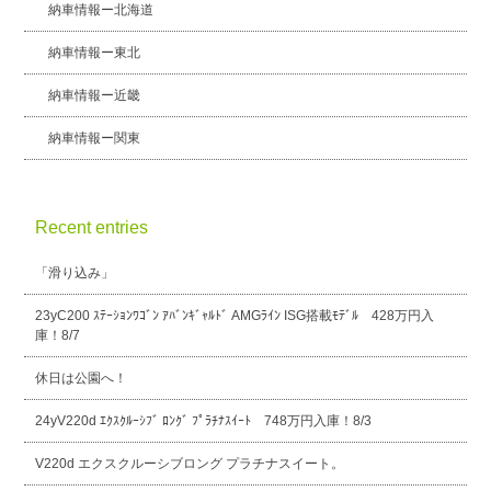
納車情報ー北海道
納車情報ー東北
納車情報ー近畿
納車情報ー関東
Recent entries
「滑り込み」
23yC200 ｽﾃｰｼｮﾝﾜｺﾞﾝ ｱﾊﾞﾝｷﾞｬﾙﾄﾞ AMGﾗｲﾝ ISG搭載ﾓﾃﾞﾙ 428万円入
庫！8/7
休日は公園へ！
24yV220d ｴｸｽｸﾙｰｼﾌﾞ ﾛﾝｸﾞ ﾌﾟﾗﾁﾅｽｲｰﾄ 748万円入庫！8/3
V220d エクスクルーシブロング プラチナスイート。