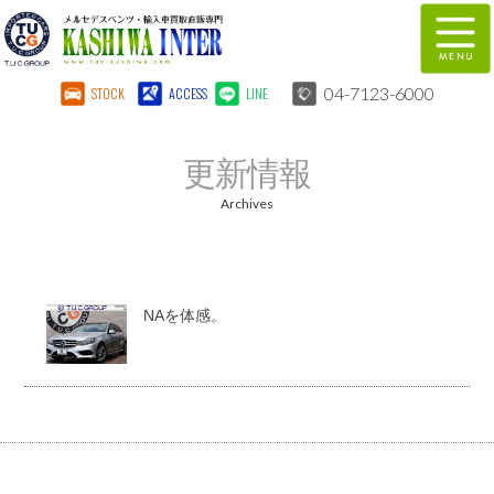
04-7123-6000
STOCK
ACCESS
LINE
在庫車両情報
保証&サービス
更新情報
パーツリスト
TUCとは？
Archives
店舗情報
地図
全国納車
特別作業
NAを体感。
注文販売
自動車保険
柏インター買取事業部
スタッフ紹介
リクルート
お問い合わせ
会社概要
個人情報保護方針