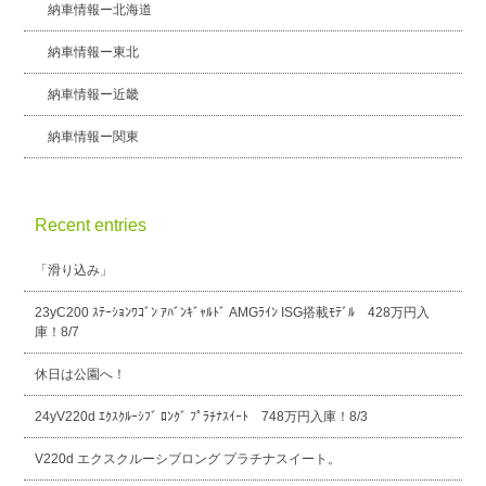
納車情報ー北海道
納車情報ー東北
納車情報ー近畿
納車情報ー関東
Recent entries
「滑り込み」
23yC200 ｽﾃｰｼｮﾝﾜｺﾞﾝ ｱﾊﾞﾝｷﾞｬﾙﾄﾞ AMGﾗｲﾝ ISG搭載ﾓﾃﾞﾙ 428万円入
庫！8/7
休日は公園へ！
24yV220d ｴｸｽｸﾙｰｼﾌﾞ ﾛﾝｸﾞ ﾌﾟﾗﾁﾅｽｲｰﾄ 748万円入庫！8/3
V220d エクスクルーシブロング プラチナスイート。