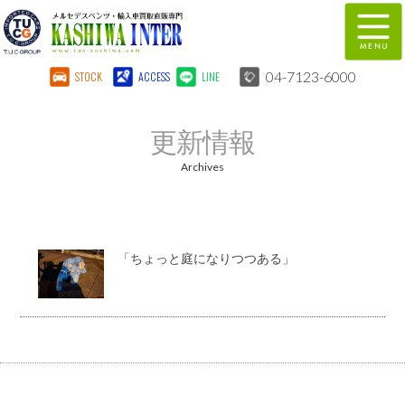
04-7123-6000
STOCK
ACCESS
LINE
在庫車両情報
保証&サービス
更新情報
パーツリスト
TUCとは？
Archives
店舗情報
地図
全国納車
特別作業
「ちょっと庭になりつつある」
注文販売
自動車保険
柏インター買取事業部
スタッフ紹介
リクルート
お問い合わせ
会社概要
個人情報保護方針