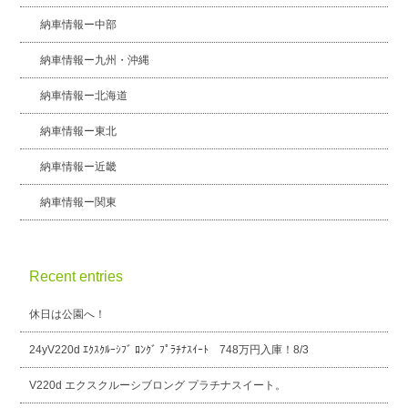
納車情報ー中部
納車情報ー九州・沖縄
納車情報ー北海道
納車情報ー東北
納車情報ー近畿
納車情報ー関東
Recent entries
休日は公園へ！
24yV220d ｴｸｽｸﾙｰｼﾌﾞ ﾛﾝｸﾞ ﾌﾟﾗﾁﾅｽｲｰﾄ 748万円入庫！8/3
V220d エクスクルーシブロング プラチナスイート。