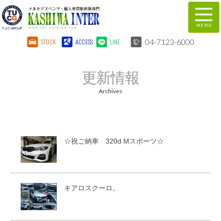
04-7123-6000
STOCK
ACCESS
LINE
在庫車両情報
保証&サービス
更新情報
パーツリスト
TUCとは？
Archives
店舗情報
地図
全国納車
特別作業
☆祝ご納車 320d Mスポーツ☆
注文販売
自動車保険
柏インター買取事業部
スタッフ紹介
キアロスクーロ。
リクルート
お問い合わせ
会社概要
個人情報保護方針