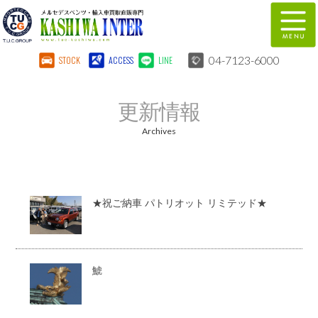
04-7123-6000
STOCK
ACCESS
LINE
在庫車両情報
保証&サービス
更新情報
パーツリスト
TUCとは？
Archives
店舗情報
地図
全国納車
特別作業
★祝ご納車 パトリオット リミテッド★
注文販売
自動車保険
柏インター買取事業部
スタッフ紹介
鯱
リクルート
お問い合わせ
会社概要
個人情報保護方針