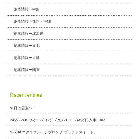
納車情報ー中部
納車情報ー九州・沖縄
納車情報ー北海道
納車情報ー東北
納車情報ー近畿
納車情報ー関東
Recent entries
休日は公園へ！
24yV220d ｴｸｽｸﾙｰｼﾌﾞ ﾛﾝｸﾞ ﾌﾟﾗﾁﾅｽｲｰﾄ 748万円入庫！8/3
V220d エクスクルーシブロング プラチナスイート。