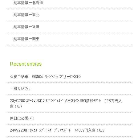
納車情報ー北海道
納車情報ー東北
納車情報ー近畿
納車情報ー関東
Recent entries
☆祝ご納車 G350d ラグジュアリーPKG☆
「滑り込み」
23yC200 ｽﾃｰｼｮﾝﾜｺﾞﾝ ｱﾊﾞﾝｷﾞｬﾙﾄﾞ AMGﾗｲﾝ ISG搭載ﾓﾃﾞﾙ 428万円入
庫！8/7
休日は公園へ！
24yV220d ｴｸｽｸﾙｰｼﾌﾞ ﾛﾝｸﾞ ﾌﾟﾗﾁﾅｽｲｰﾄ 748万円入庫！8/3