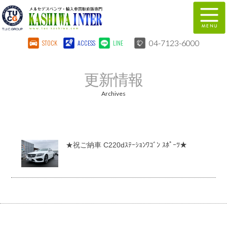
04-7123-6000
STOCK
ACCESS
LINE
在庫車両情報
保証&サービス
更新情報
パーツリスト
TUCとは？
Archives
店舗情報
地図
全国納車
特別作業
★祝ご納車 C220dｽﾃｰｼｮﾝﾜｺﾞﾝ ｽﾎﾟｰﾂ★
注文販売
自動車保険
柏インター買取事業部
スタッフ紹介
リクルート
お問い合わせ
会社概要
個人情報保護方針